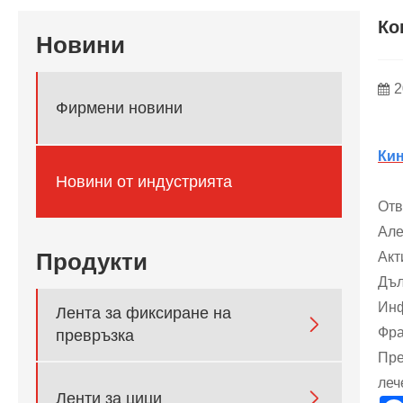
Ко
Новини
2
Фирмени новини
Кин
Новини от индустрията
Отв
Але
Продукти
Акт
Дъл
Инф
Лента за фиксиране на

Фра
превръзка
Пре
леч

Ленти за цици