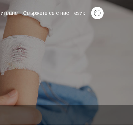
питване
Свържете се с нас
език
Tiếng Việt
Slovenský Jazyk
Eesti Keel
Srpski Језик