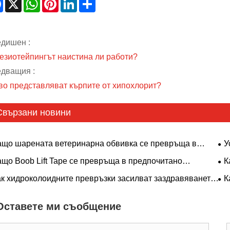
Facebook
X
WhatsApp
Pinterest
LinkedIn
Share
дишен :
езиотейпингът наистина ли работи?
дващия :
во представляват кърпите от хипохлорит?
Свързани новини
ащо шарената ветеринарна обвивка се превръща в
У
дпочитан избор за ветеринарни клиники и собственици
пр
ащо Boob Lift Tape се превръща в предпочитано
К
домашни любимци?
ение за поддръжка за съвременните потребители?
ре
ак хидроколоидните превръзки засилват заздравяването
К
зд
рани в хронична, остра, хирургическа и специална грижа
фи
популацията с автолитично разрушаване и влажна
ме
Оставете ми съобщение
да?