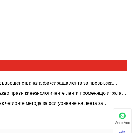
съвършенстваната фиксираща лента за превръзка
едефинира ли стандартите за грижа за рани?
акво прави кинезиологичните ленти променящо играта
шение за поддръжка за съвременния спорт и
ак четирите метода за осигуряване на лента за
равеопазване?
ксиране на превръзката отговарят на различни нужди в
дицинската помощ и защита на спорта?
WhatsApp