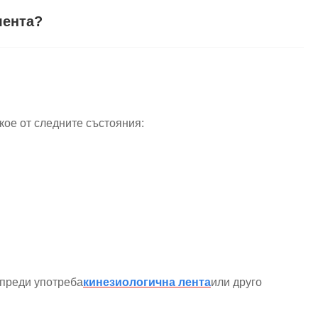
лента?
якое от следните състояния:
 преди употреба
кинезиологична лента
или друго