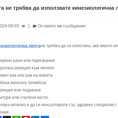
га не трябва да използвате кинезиологична 
024-09-03
1
Оставете ми съобщение
езиологична лента
не трябва да се използва, ако имате н
орени рани или порязвания
ргична реакция към лепило
ивен рак или рак на кожата
бока венозна тромбоза
екция или подуване
ктури или счупени кости.
поръчително е да се консултирате със здравен специалист
ение.