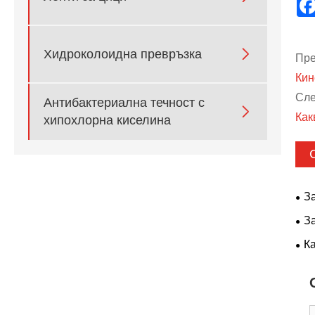

Хидроколоидна превръзка
Пре
Кин
Сле
Антибактериална течност с

Как
хипохлорна киселина
З
пре
З
на 
реш
К
на 
за 
сре