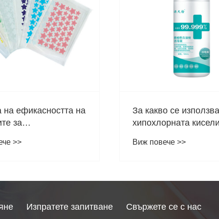
 на ефикасността на
За какво се използв
те за
хипохлорната кисел
олоидни акне: Нека
ече >>
Виж повече >>
че не ви смущава!
яне
Изпратете запитване
Свържете се с нас