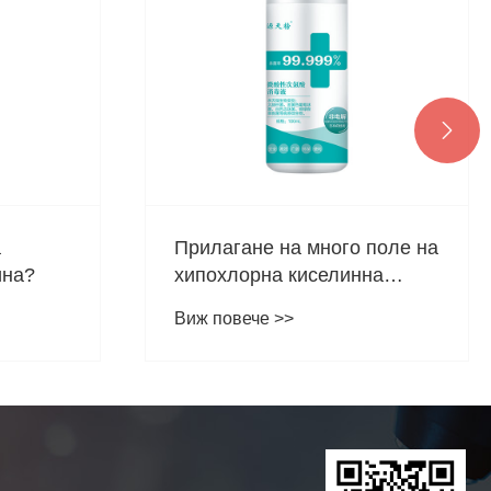

а
Прилагане на много поле на
ина?
хипохлорна киселинна
антибактериална течност
Виж повече >>