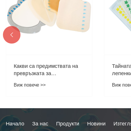

Какви са предимствата на
Тайната
превръзката за
лепенки
хидроколоидна рана за
хидрок
Виж повече >>
Виж пов
изгоряла кожа?
акне ве
Начало
За нас
Продукти
Новини
Изтегл