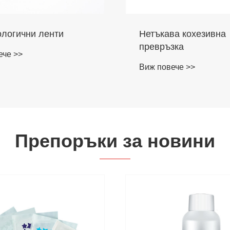
ологични ленти
Нетъкава кохезивна
превръзка
ече >>
Виж повече >>
Препоръки за новини